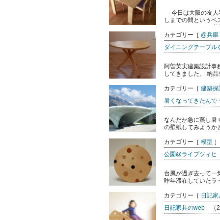
今日は大阪の友人宅
しまでの間というベ
となっています。 普通
カテゴリー［
@兵庫
ダイニングテーブル
阿曽芙実建築設計事
してきました。 納
オープンハウスに行か
カテゴリー［
建築探
暑くなってきたんで
なんだか急に蒸し暑
の壁紙してみようか
ストリアのインスブルッ
カテゴリー［
模型
］
公園@ライプツィヒ
台風が過ぎ去って一
昨年滞在していたラ
て、しかも程よく、し
カテゴリー［
日記家
日記家具のweb
（20