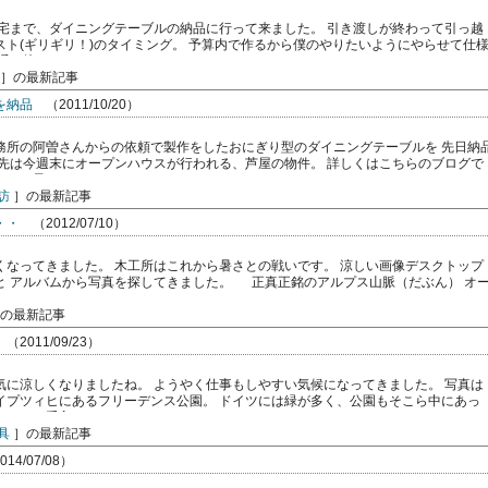
まで、ダイニングテーブルの納品に行って来ました。 引き渡しが終わって引っ越
スト(ギリギリ！)のタイミング。 予算内で作るから僕のやりたいようにやらせて仕
の接 […]
］の最新記事
を納品
（2011/10/20）
務所の阿曽さんからの依頼で製作をしたおにぎり型のダイニングテーブルを 先日納
品先は今週末にオープンハウスが行われる、芦屋の物件。 詳しくはこちらのブログで
れる予 […]
訪
］の最新記事
・・
（2012/07/10）
くなってきました。 木工所はこれから暑さとの戦いです。 涼しい画像デスクトップ
と アルバムから写真を探してきました。 正真正銘のアルプス山脈（だぶん） オ
ク […]
の最新記事
（2011/09/23）
気に涼しくなりましたね。 ようやく仕事もしやすい気候になってきました。 写真は
イプツィヒにあるフリーデンス公園。 ドイツには緑が多く、公園もそこら中にあっ
っかり手入 […]
具
］の最新記事
14/07/08）