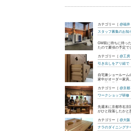
カテゴリー［
@福井
スタッフ募集のお知
GW前に待ちに待っ
たので夏頃の予定で
ターによる数値制御で
カテゴリー［
@工房
引き出しをアリ組で
自宅兼ショールーム
家中がオーダー家具
会を開催予定です。 お
カテゴリー［
@京都
ワークショップ研修
先週末に京都市右京
がひと段落したかと
つけながら色々と再開
カテゴリー［
@大阪
ナラのダイニングテ