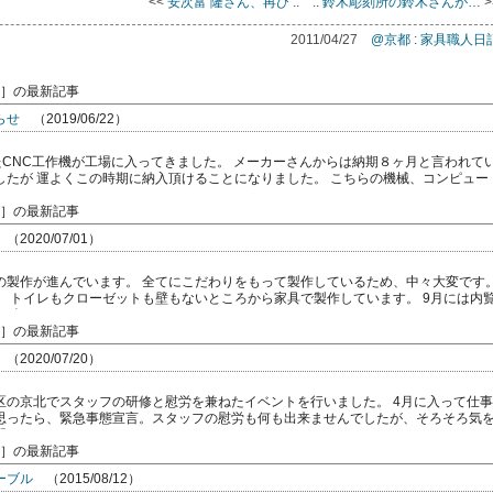
<<
安次富 隆さん、再び
::
::
鈴木彫刻所の鈴木さんが…
>
2011/04/27
@京都
:
家具職人日
］の最新記事
らせ
（2019/06/22）
たCNC工作機が工場に入ってきました。 メーカーさんからは納期８ヶ月と言われて
したが 運よくこの時期に納入頂けることになりました。 こちらの機械、コンピュー
あらゆ […]
］の最新記事
（2020/07/01）
の製作が進んでいます。 全てにこだわりをもって製作しているため、中々大変です
。 トイレもクローゼットも壁もないところから家具で製作しています。 9月には内
楽 […]
］の最新記事
（2020/07/20）
区の京北でスタッフの研修と慰労を兼ねたイベントを行いました。 4月に入って仕事
思ったら、緊急事態宣言。スタッフの慰労も何も出来ませんでしたが、そろそろ気
していこう […]
］の最新記事
ーブル
（2015/08/12）