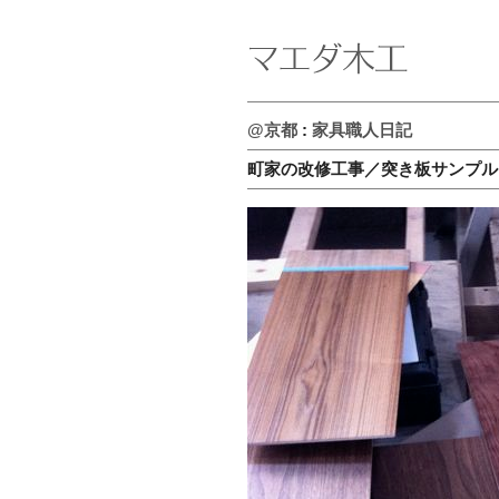
@京都
:
家具職人日記
町家の改修工事／突き板サンプル