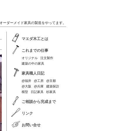
オーダーメイド家具の製造をやってます。
マエダ木工とは
これまでの仕事
オリジナル
注文製作
建築の中の家具
家具職人日記
@福井
@工房
@京都
@大阪
@兵庫
建築探訪
模型
日記家具
杉家具
ご相談から完成まで
リンク
お問い合せ