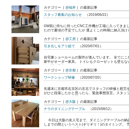
カテゴリー［
@福井
］の最新記事
スタッフ募集のお知らせ
（2019/06/22）
GW前に待ちに待ったCNC工作機が工場に入ってきま
たので夏頃の予定でしたが 運よくこの時期に納入頂け
ターによる数値制御であらゆ […]
カテゴリー［
@工房
］の最新記事
引き出しをアリ組で
（2020/07/01）
自宅兼ショールームの製作が進んでいます。 全てにこ
家中がオーダー家具。 トイレもクローゼットも壁もな
会を開催予定です。 お楽 […]
カテゴリー［
@京都
］の最新記事
ワークショップ研修
（2020/07/20）
先週末に京都市右京区の京北でスタッフの研修と慰労を
がひと段落したかと思ったら、緊急事態宣言。スタッ
つけながら色々と再開していこう […]
カテゴリー［
@大阪
］の最新記事
ナラのダイニングテーブル
（2015/08/12）
今日は大阪の友人宅まで、ダイニングテーブルの納品
しまでの間というベスト(ギリギリ！)のタイミング。
となっています。 普通の接 […]