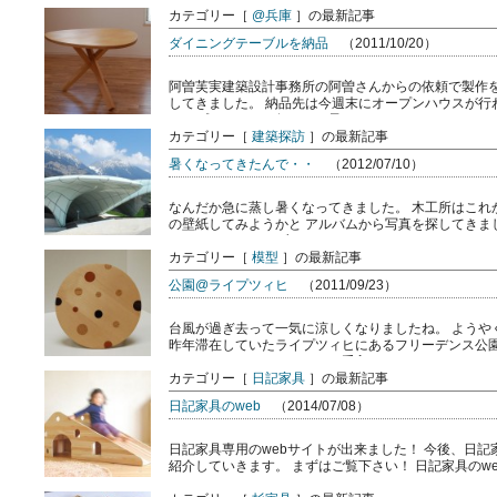
カテゴリー［
@兵庫
］の最新記事
ダイニングテーブルを納品
（2011/10/20）
阿曽芙実建築設計事務所の阿曽さんからの依頼で製作を
してきました。 納品先は今週末にオープンハウスが行
オープンハウスに行かれる予 […]
カテゴリー［
建築探訪
］の最新記事
暑くなってきたんで・・
（2012/07/10）
なんだか急に蒸し暑くなってきました。 木工所はこれ
の壁紙してみようかと アルバムから写真を探してきま
ストリアのインスブルック […]
カテゴリー［
模型
］の最新記事
公園@ライプツィヒ
（2011/09/23）
台風が過ぎ去って一気に涼しくなりましたね。 ようや
昨年滞在していたライプツィヒにあるフリーデンス公園
て、しかも程よく、しっかり手入 […]
カテゴリー［
日記家具
］の最新記事
日記家具のweb
（2014/07/08）
日記家具専用のwebサイトが出来ました！ 今後、日
紹介していきます。 まずはご覧下さい！ 日記家具のw