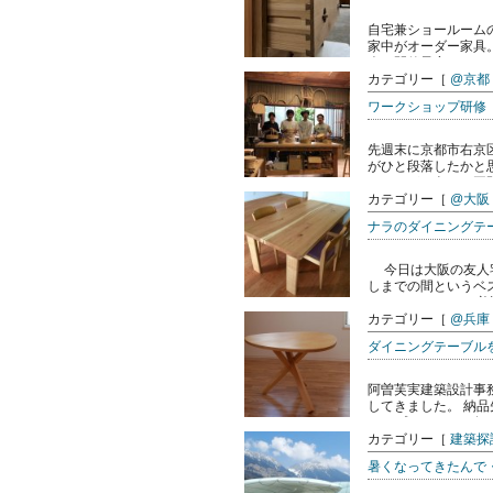
自宅兼ショールーム
家中がオーダー家具
会を開催予定です。 お
カテゴリー［
@京都
ワークショップ研修
先週末に京都市右京
がひと段落したかと
つけながら色々と再開
カテゴリー［
@大阪
ナラのダイニングテ
今日は大阪の友人宅
しまでの間というベ
となっています。 普通
カテゴリー［
@兵庫
ダイニングテーブル
阿曽芙実建築設計事
してきました。 納
オープンハウスに行か
カテゴリー［
建築探
暑くなってきたんで