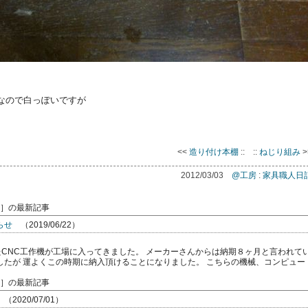
なので白っぽいですが
<<
造り付け本棚
::
::
ねじり組み
>
2012/03/03
@工房
:
家具職人日
］の最新記事
らせ
（2019/06/22）
たCNC工作機が工場に入ってきました。 メーカーさんからは納期８ヶ月と言われて
したが 運よくこの時期に納入頂けることになりました。 こちらの機械、コンピュー
あらゆ […]
］の最新記事
（2020/07/01）