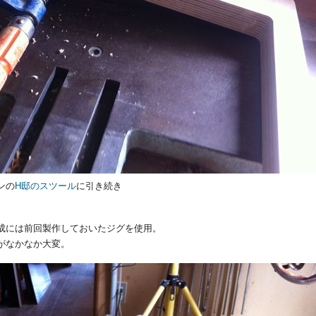
ンの
H邸のスツール
に引き続き
成には前回製作しておいたジグを使用。
がなかなか大変。