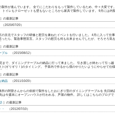
の製作が進んでいます。 全てにこだわりをもって製作しているため、中々大変です
。 トイレもクローゼットも壁もないところから家具で製作しています。 9月には内
楽 […]
］の最新記事
（2020/07/20）
区の京北でスタッフの研修と慰労を兼ねたイベントを行いました。 4月に入って仕事
思ったら、緊急事態宣言。スタッフの慰労も何も出来ませんでしたが、そろそろ気
していこう […]
］の最新記事
ーブル
（2015/08/12）
まで、ダイニングテーブルの納品に行って来ました。 引き渡しが終わって引っ越
スト(ギリギリ！)のタイミング。 予算内で作るから僕のやりたいようにやらせて仕
の接 […]
］の最新記事
を納品
（2011/10/20）
務所の阿曽さんからの依頼で製作をしたおにぎり型のダイニングテーブルを 先日納
品先は今週末にオープンハウスが行われる、芦屋の物件。 詳しくはこちらのブログで
れる予 […]
訪
］の最新記事
・・
（2012/07/10）