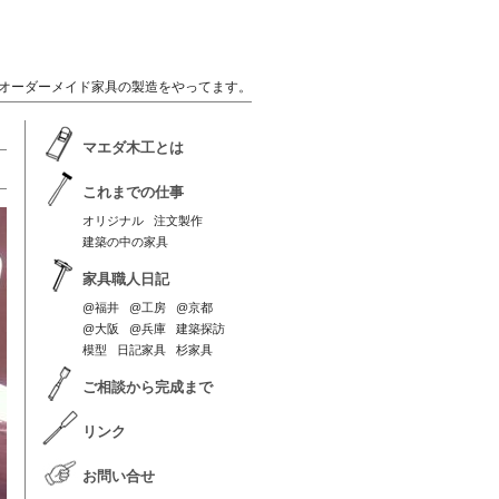
オーダーメイド家具の製造をやってます。
マエダ木工とは
これまでの仕事
オリジナル
注文製作
建築の中の家具
家具職人日記
@福井
@工房
@京都
@大阪
@兵庫
建築探訪
模型
日記家具
杉家具
ご相談から完成まで
リンク
お問い合せ