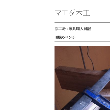
@工房
:
家具職人日記
H邸のベンチ