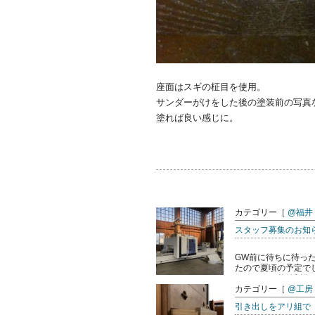
座面はスギの柾目を使用。
サンダーがけをした後の塗装前の写真
塗れば良い感じに。
カテゴリー［
@福井
スタッフ募集のお知
GW前に待ちに待っ
たので夏頃の予定で
ターによる数値制御で
カテゴリー［
@工房
引き出しをアリ組で